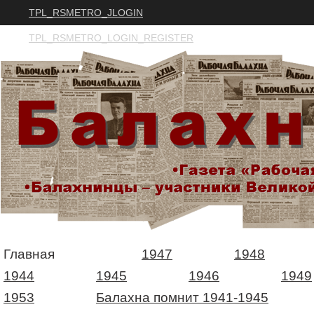
TPL_RSMETRO_JLOGIN
TPL_RSMETRO_LOGIN_REGISTER
Главная
1947
1948
1944
1945
1946
1949
1953
Балахна помнит 1941-1945