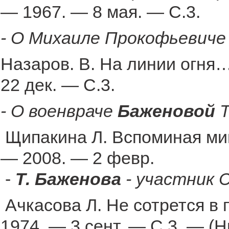
— 1967. — 8 мая. — С.3.
- О Михаиле Прокофьевич
Назаров. В. На линии огня…
22 дек. — С.3.
- О военвраче
Баженовой
Т
Щипакина Л. Вспоминая мин
— 2008. — 2 февр.
-
Т. Баженова
- участник 
Ачкасова Л. Не сотрется в 
1974. — 3 сент. — С.3. — (Н