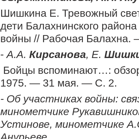
Шишкина Е. Тревожный свет
дети Балахнинского района
войны // Рабочая Балахна. 
-
А.А.
Кирсанова
, Е.
Шишк
Бойцы вспоминают…: обзор 
1975. — 31 мая. — С. 2.
- Об участниках войны: св
минометчике Рукавишникове
Устинове, минометчике А.
Анурьеве