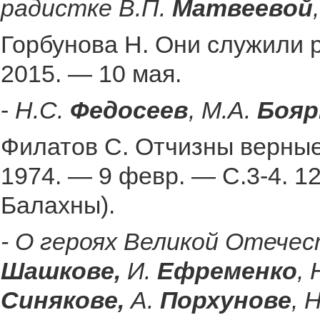
радистке В.П.
Матвеевой
Горбунова Н. Они служили 
2015. — 10 мая.
-
Н.С.
Федосеев
, М.А.
Бояр
Филатов С. Отчизны верные
1974. — 9 февр. — С.3-4. 1
Балахны).
- О героях Великой Отечест
Шашкове,
И.
Ефременко
, 
Синякове,
А.
Порхунове
, 