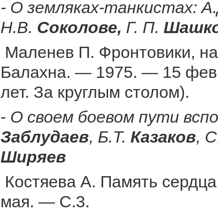
- О земляках-танкистах: А.
Н.В.
Соколове,
Г. П.
Шашко
Маленев П. Фронтовики, на
Балахна. — 1975. — 15 февр
лет. За круглым столом).
-
О своем боевом пути всп
Заблудаев
, Б.Т.
Казаков
, 
Ширяев
Костяева А. Память сердца 
мая. — С.3.