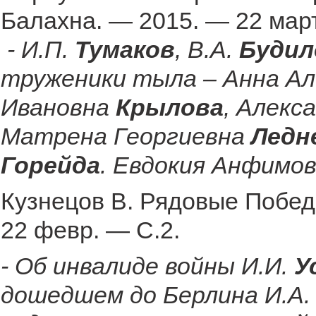
Балахна. — 2015. — 22 мар
- И.П.
Тумаков
, В.А.
Будил
труженики тыла – Анна Ал
Ивановна
Крылова
, Алекс
Матрена Георгиевна
Ледн
Горейда
. Евдокия Анфимо
Кузнецов В. Рядовые Побед
22 февр. — С.2.
- Об инвалиде войны И.И.
У
дошедшем до Берлина И.А.