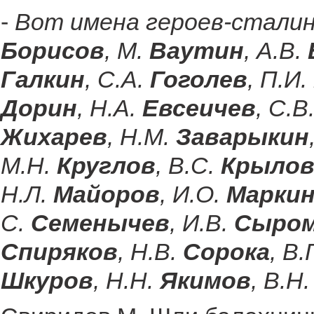
-
Вот имена героев-сталин
Борисов
, М.
Ваутин
, А.В.
Галкин
, С.А.
Гоголев
, П.И.
Дорин
, Н.А.
Евсеичев
, С.В
Жихарев
, Н.М.
Заварыкин
М.Н.
Круглов
, В.С.
Крыло
Н.Л.
Майоров
, И.О.
Марки
С.
Семенычев
, И.В.
Сыром
Спиряков
, Н.В.
Сорока
, В.
Шкуров
, Н.Н.
Якимов
, В.Н.