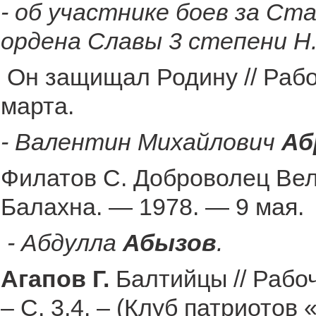
- об участнике боев за Ст
ордена Славы 3 степени Н.
Он защищал Родину // Рабо
марта.
- Валентин Михайлович
Аб
Филатов С. Доброволец Вел
Балахна. — 1978. — 9 мая.
- Абдулла
Абызов
.
Агапов Г.
Балтийцы // Рабо
– С. 3,4. – (Клуб патриотов 