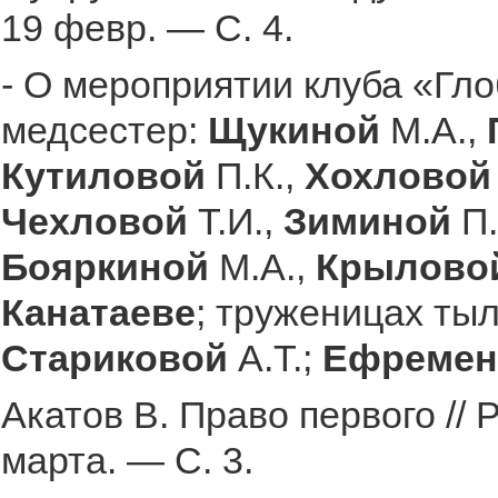
19 февр. — С. 4.
- О мероприятии клуба «Гл
медсестер:
Щукиной
М.А.,
Кутиловой
П.К.,
Хохловой
Чехловой
Т.И.,
Зиминой
П.
Бояркиной
М.А.,
Крылово
Канатаеве
; труженицах ты
Стариковой
А.Т.;
Ефремен
Акатов В. Право первого //
марта. — С. 3.