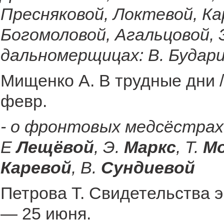
Пресняковой, Локтевой, Ка
Богомоловой, Агальцовой,
дальномерщицах: В. Будари
Мищенко А. В трудные дни /
февр.
- о фронтовых медсёстрах
Е
Лещёвой
, Э.
Маркс
, Т.
М
Каревой
, В.
Сундиевой
Петрова Т. Свидетельства э
— 25 июня.