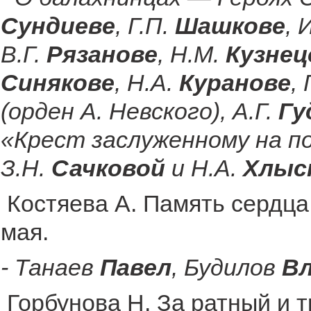
Сундиеве
, Г.П.
Шашкове
, 
В.Г.
Рязанове
, Н.М.
Кузнец
Синякове
, Н.А.
Куранове
, 
(орден А. Невского), А.Г.
Гу
«Крест заслуженному на по
З.Н.
Сачковой
и Н.А.
Хлыс
Костяева А. Память сердца 
мая.
- Танаев
Павел
, Будилов
В
Горбунова Н. За ратный и т