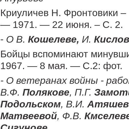
Криуличев Н. Фронтовики – 
— 1971. — 22 июня. – С. 2.
-
О В.
Кошелеве,
И.
Кисло
Бойцы вспоминают минувшие
1967. — 8 мая. — С.2: фот.
- О ветеранах войны - раб
В.Ф.
Полякове
, П.Г.
Замот
Подольском
, В.И.
Атяшев
Матвеевой
, Ф.В.
Кмселев
Сигунове.