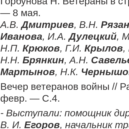
Горбунова Н. Ветераны в ст
— 8 мая.
А.В.
Дмитриев
, В.Н.
Ряза
Иванова
, И.А.
Дулецкий
, 
Н.П.
Крюков
, Г.И.
Крылов
,
Н.Н.
Брянкин
, А.Н.
Савель
Мартынов
, Н.К.
Чернышо
Вечер ветеранов войны // Р
февр. — С.4.
- Выступали: помощник ди
В. И.
Егоров
, начальник т