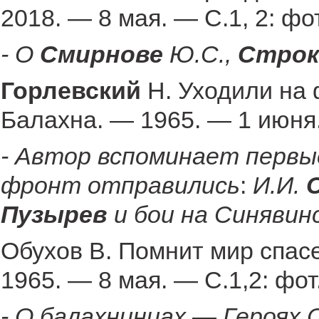
2018. — 8 мая. — С.1, 2: фот
- О
Смирнове
Ю.С.,
Строк
Горлевский
Н. Уходили на 
Балахна. — 1965. — 1 июня.
- Автор вспоминает первые
фронт отправились
:
И.И.
С
Пузырев
и бои на Синявин
Обухов В. Помнит мир спас
1965. — 8 мая. — С.1,2: фот
- О балахнинцах — Героях 