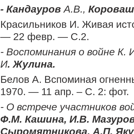
- Кандауров
А.В.,
Короваш
Красильников И. Живая исто
— 22 февр. — С.2.
- Воспоминания о войне К. 
И
. Жулина.
Белов А. Вспоминая огненны
1970. — 11 апр. – С. 2: фот.
- О встрече участников в
Ф.М. Кашина, И.В. Мазуров
Сыромятникова, А.П. Як