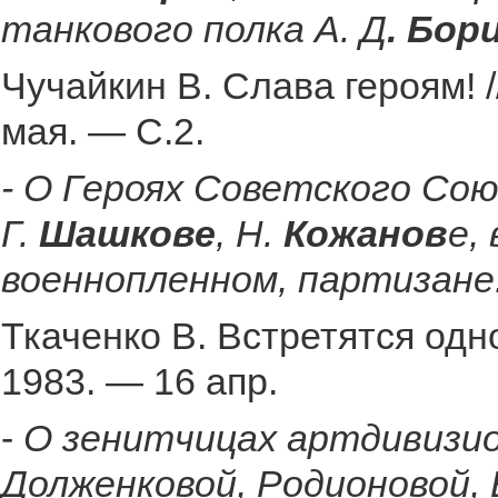
танкового полка А. Д
. Бор
Чучайкин В. Слава героям! 
мая. — С.2.
- О Героях Советского Сою
Г.
Шашкове
, Н.
Кожанов
е, 
военнопленном, партизане
Ткаченко В. Встретятся одн
1983. — 16 апр.
-
О зенитчицах артдивизион
Долженковой, Родионовой, 