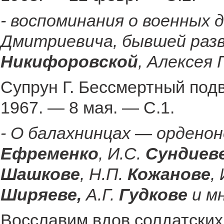
- воспоминания о военных д
Дмитриевича, бывшей раз
Никифоровской
, Алексея
Супрун Г. Бессмертный подв
1967. — 8 мая. — С.1.
- О балахнинцах — орденоно
Ефременко
, И.С.
Сундиев
Шашкове
, Н.П.
Кожанове
,
Ширяеве,
А.Г.
Гудкове
и мн
Восславим вдов солдатских