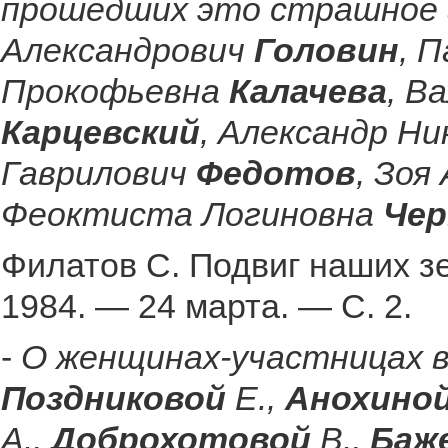
прошедших это страшное г
Александрович
Головин
, 
Прокофьевна
Калачева
, В
Карцевский
, Александр Н
Гаврилович
Федотов
, Зоя
Феоктиста Логиновна
Чер
Филатов С. Подвиг наших з
1984. — 24 марта. — С. 2.
-
О женщинах-участницах 
Поздниковой
Е.,
Анохино
А.,
Доброхотовой
В.,
Баж