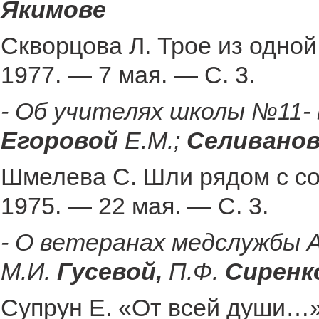
Якимове
Скворцова Л. Трое из одной
1977. — 7 мая. — С. 3.
- Об учителях школы №11-
Егоровой
Е.М.;
Селивано
Шмелева С. Шли рядом с со
1975. — 22 мая. — С. 3.
- О ветеранах медслужбы 
М.И.
Гусевой,
П.Ф.
Сиренк
Супрун Е. «От всей души…»