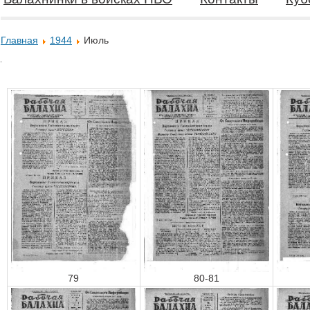
Главная
1944
Июль
79
80-81