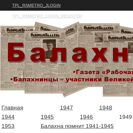
TPL_RSMETRO_JLOGIN
TPL_RSMETRO_LOGIN_REGISTER
Главная
1947
1948
1944
1945
1946
1949
1953
Балахна помнит 1941-1945