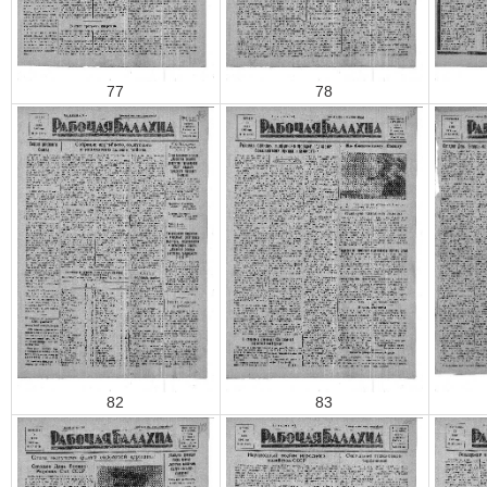
77
78
82
83