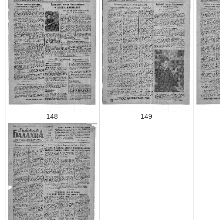
148
149