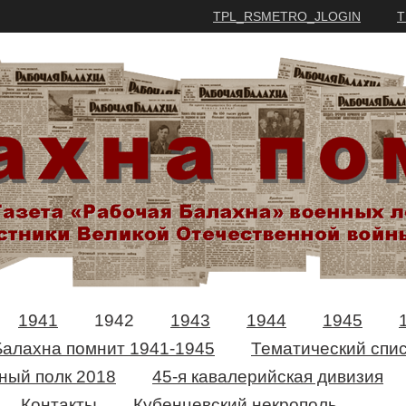
TPL_RSMETRO_JLOGIN
T
1941
1942
1943
1944
1945
Балахна помнит 1941-1945
Тематический спис
ный полк 2018
45-я кавалерийская дивизия
Контакты
Кубенцевский некрополь