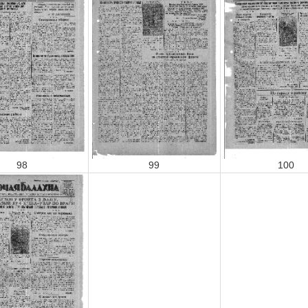
98
99
100