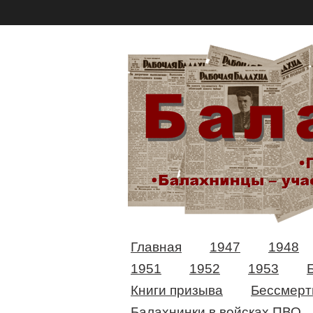
Главная
1947
1948
1951
1952
1953
Книги призыва
Бессмерт
Балахнинки в войсках ПВО