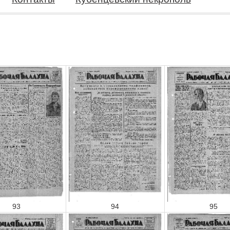
93
94
95