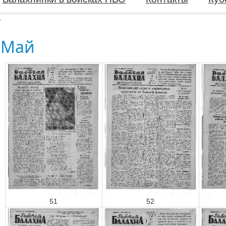
Май
51
52