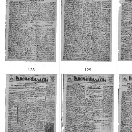
128
129