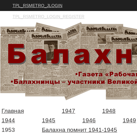
TPL_RSMETRO_JLOGIN
TPL_RSMETRO_LOGIN_REGISTER
Главная
1947
1948
1944
1945
1946
1949
1953
Балахна помнит 1941-1945