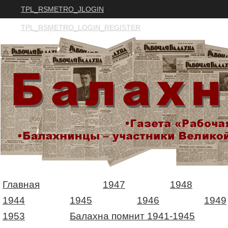
TPL_RSMETRO_JLOGIN
TPL_RSMETRO_LOGIN_REGISTER
Главная
1947
1948
1944
1945
1946
1949
1953
Балахна помнит 1941-1945