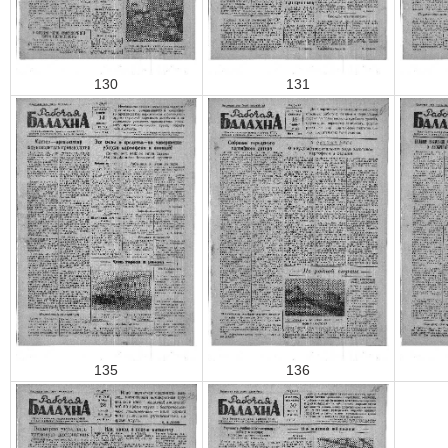
130
131
135
136