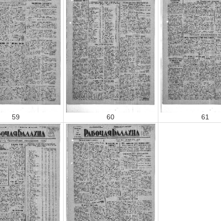
59
60
61