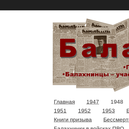
Главная
1947
1948
1951
1952
1953
Книги призыва
Бессмерт
Балахнинки в войсках ПВО