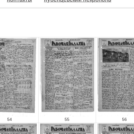
54
55
56