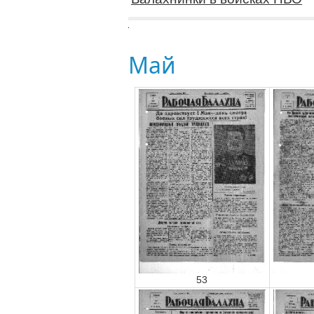
Май
53