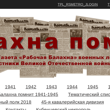
TPL_RSMETRO_JLOGIN
T
1941
1942
1943
1944
1945
Балахна помнит 1941-1945
Тематический спис
ный полк 2018
45-я кавалерийская дивизия
Контакты
Кубенцевский некрополь