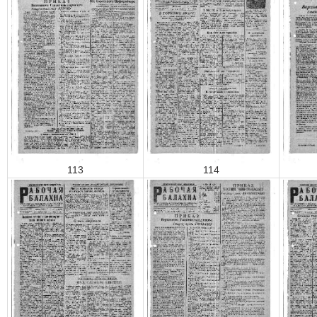
113
114