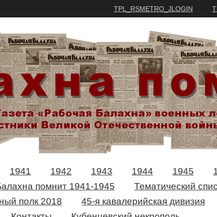
TPL_RSMETRO_JLOGIN
T
1941
1942
1943
1944
1945
Балахна помнит 1941-1945
Тематический спис
ный полк 2018
45-я кавалерийская дивизия
Контакты
Кубенцевский некрополь