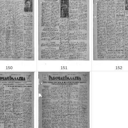
150
151
152