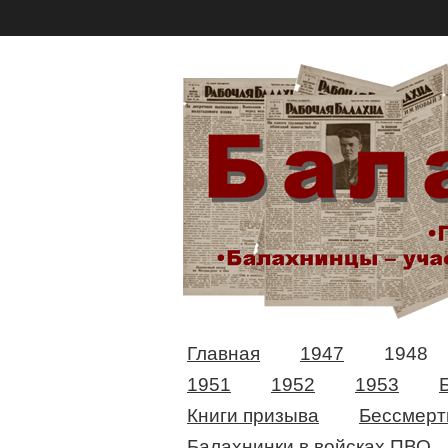
Главная
1947
1948
1951
1952
1953
Книги призыва
Бессмерт
Балахнинки в войсках ПВО