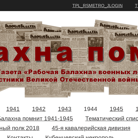
TPL_RSMETRO_JLOGIN
T
1941
1942
1943
1944
1945
Балахна помнит 1941-1945
Тематический спис
ный полк 2018
45-я кавалерийская дивизия
Контакты
Кубенцевский некрополь