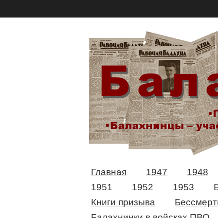
Главная
1947
1948
1951
1952
1953
Книги призыва
Бессмерт
Балахнинки в войсках ПВО