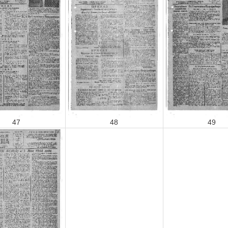
47
48
49