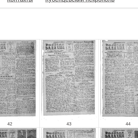
42
43
44