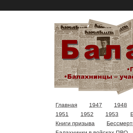
Главная
1947
1948
1951
1952
1953
Книги призыва
Бессмерт
Балахнинки в войсках ПВО