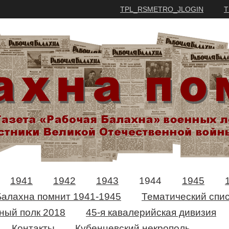
TPL_RSMETRO_JLOGIN
T
1941
1942
1943
1944
1945
Балахна помнит 1941-1945
Тематический спис
ный полк 2018
45-я кавалерийская дивизия
Контакты
Кубенцевский некрополь