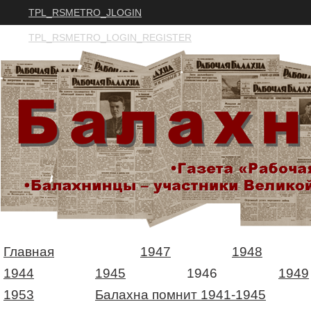
TPL_RSMETRO_JLOGIN
TPL_RSMETRO_LOGIN_REGISTER
Главная
1947
1948
1944
1945
1946
1949
1953
Балахна помнит 1941-1945