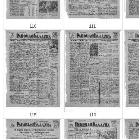
110
111
115
116