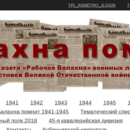
TPL_RSMETRO_JLOGIN
T
1941
1942
1943
1944
1945
Балахна помнит 1941-1945
Тематический спис
ный полк 2018
45-я кавалерийская дивизия
Контакты
Кубенцевский некрополь