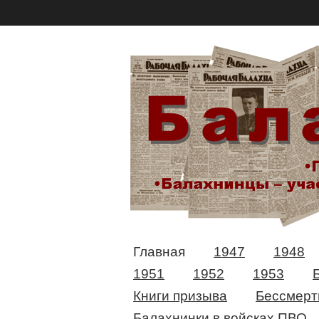
Главная
1947
1948
1951
1952
1953
Книги призыва
Бессмерт
Балахнинки в войсках ПВО