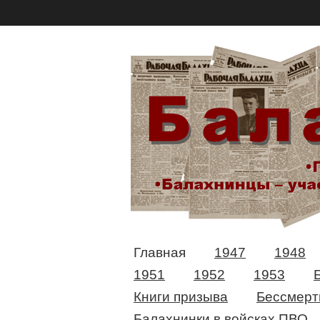
Главная
1947
1948
1951
1952
1953
Книги призыва
Бессмерт
Балахнинки в войсках ПВО