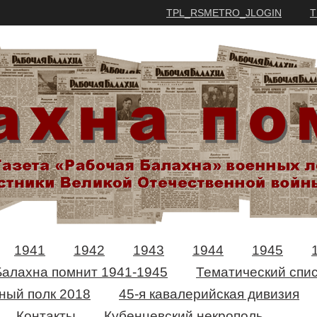
TPL_RSMETRO_JLOGIN
T
1941
1942
1943
1944
1945
Балахна помнит 1941-1945
Тематический спис
ный полк 2018
45-я кавалерийская дивизия
Контакты
Кубенцевский некрополь