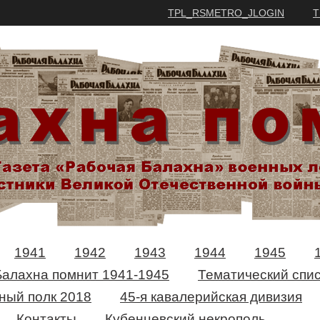
TPL_RSMETRO_JLOGIN
T
1941
1942
1943
1944
1945
Балахна помнит 1941-1945
Тематический спис
ный полк 2018
45-я кавалерийская дивизия
Контакты
Кубенцевский некрополь