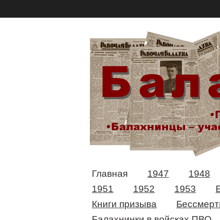
Главная
1947
1948
1951
1952
1953
Книги призыва
Бессмерт
Балахнинки в войсках ПВО