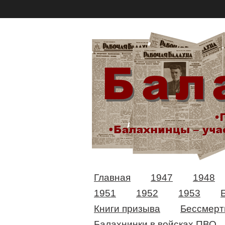
Главная
1947
1948
1951
1952
1953
Книги призыва
Бессмерт
Балахнинки в войсках ПВО