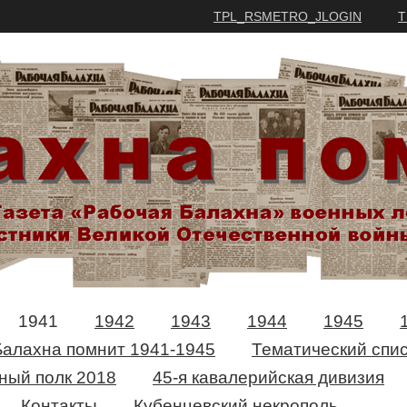
TPL_RSMETRO_JLOGIN
T
1941
1942
1943
1944
1945
Балахна помнит 1941-1945
Тематический спис
ный полк 2018
45-я кавалерийская дивизия
Контакты
Кубенцевский некрополь