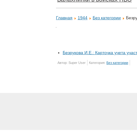
Главная
1944
Без категории
Безр
Безрукова И.Е.: Карточка учета уча
Автор: Super User
Категория:
Без категории