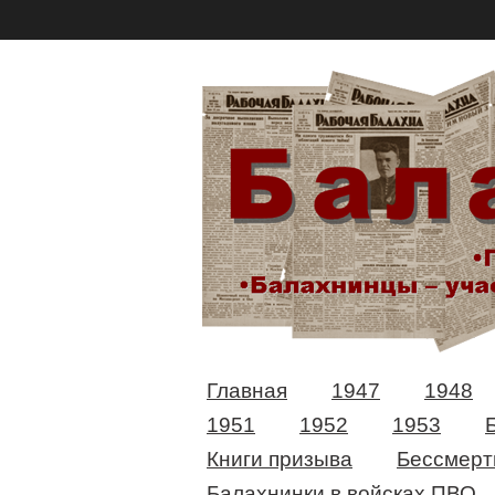
Главная
1947
1948
1951
1952
1953
Книги призыва
Бессмерт
Балахнинки в войсках ПВО