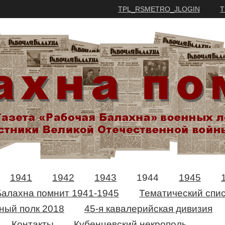
TPL_RSMETRO_JLOGIN
T
1941
1942
1943
1944
1945
Балахна помнит 1941-1945
Тематический спис
ный полк 2018
45-я кавалерийская дивизия
Контакты
Кубенцевский некрополь