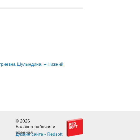
итриевна Шулындина. – Нижний
© 2026
Балахна рабочая и
военная
Дизайн сайта - Redsoft