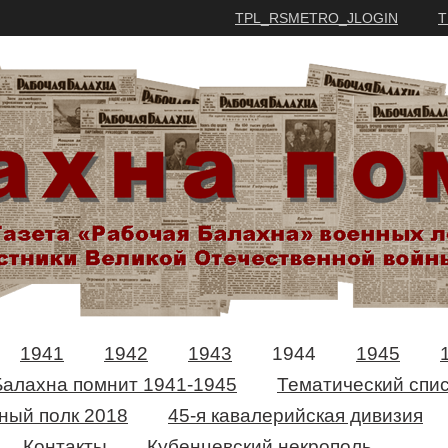
TPL_RSMETRO_JLOGIN
T
1941
1942
1943
1944
1945
Балахна помнит 1941-1945
Тематический спис
ный полк 2018
45-я кавалерийская дивизия
Контакты
Кубенцевский некрополь