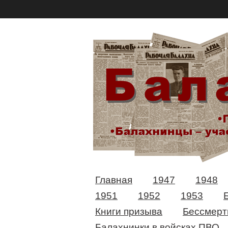
Главная
1947
1948
1951
1952
1953
Книги призыва
Бессмерт
Балахнинки в войсках ПВО