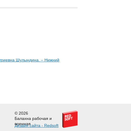
итриевна Шулындина. – Нижний
© 2026
Балахна рабочая и
военная
Дизайн сайта - Redsoft