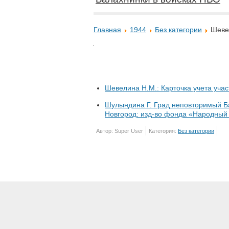
Главная
1944
Без категории
Шеве
Шевелина Н.М.: Карточка учета уча
Шулындина Г. Град неповторимый Ба
Новгород: изд-во фонда «Народный п
Автор: Super User
Категория:
Без категории