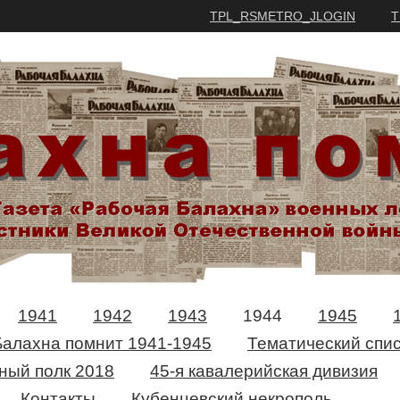
TPL_RSMETRO_JLOGIN
T
1941
1942
1943
1944
1945
Балахна помнит 1941-1945
Тематический спис
ный полк 2018
45-я кавалерийская дивизия
Контакты
Кубенцевский некрополь