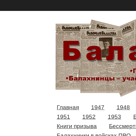
Главная
1947
1948
1951
1952
1953
Книги призыва
Бессмерт
Балахнинки в войсках ПВО