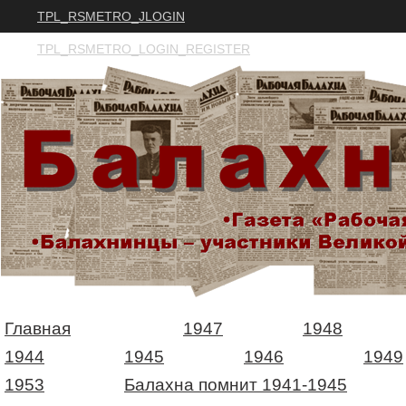
TPL_RSMETRO_JLOGIN
TPL_RSMETRO_LOGIN_REGISTER
Главная
1947
1948
1944
1945
1946
1949
1953
Балахна помнит 1941-1945