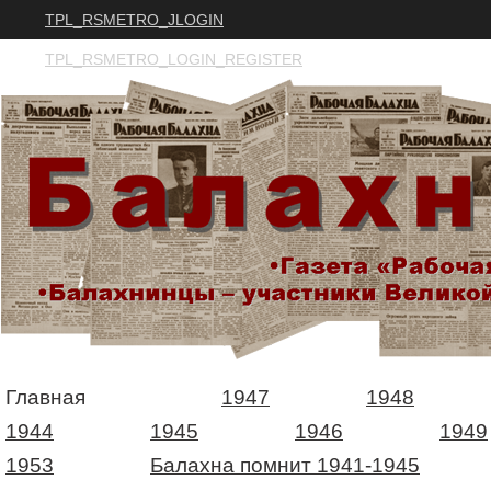
TPL_RSMETRO_JLOGIN
TPL_RSMETRO_LOGIN_REGISTER
Главная
1947
1948
1944
1945
1946
1949
1953
Балахна помнит 1941-1945