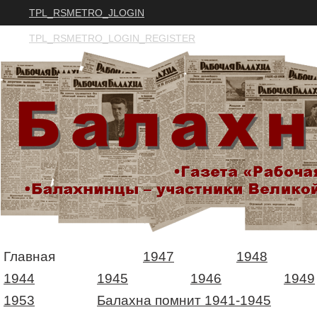
TPL_RSMETRO_JLOGIN
TPL_RSMETRO_LOGIN_REGISTER
Главная
1947
1948
1944
1945
1946
1949
1953
Балахна помнит 1941-1945