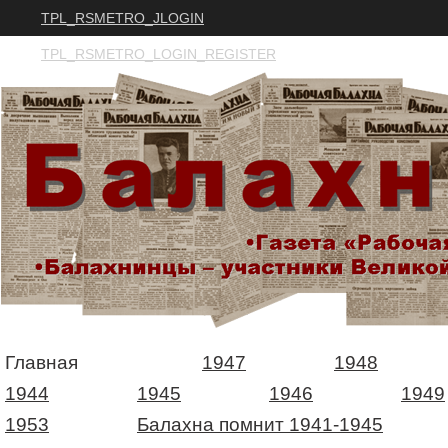
TPL_RSMETRO_JLOGIN
TPL_RSMETRO_LOGIN_REGISTER
Главная
1947
1948
1944
1945
1946
1949
1953
Балахна помнит 1941-1945